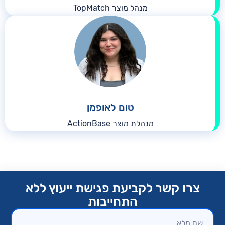
מנהל מוצר TopMatch
טום לאופמן
מנהלת מוצר ActionBase
צרו קשר לקביעת פגישת ייעוץ ללא
התחייבות​