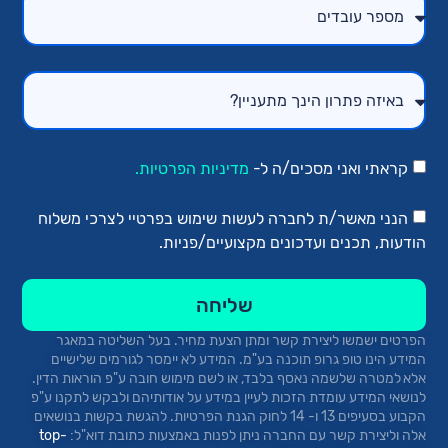
קראתי ואני מסכים/ה ל-
מדיניות הפרטיות.
הנני מאשר/ת לחברה לעשות שימוש בפרטיי לצרכי משלוח
הודעות, תכנים ועדכונים מקצועיים/פניות.
שליחה
הפרטים ישמשו ליצירת קשר ומתן הצעת מחיר.
בעל השליטה במאגר
המידע הינו טופ
גרופ
תוכנה בע"מ. המידע לא יימסר לגורמים שלישיים
אלא למטרה שלשמה נאסף בלבד, או לשם מימוש חובה ע"פ הוראות הדין.
לנושאי המידע עומדת הזכות לעיין במידע על אודותיהם ולבקש לתקנו ע"פ
הקבוע בסעיפים 13 ו- 14 לחוק הגנת הפרטיות. להגשת בקשות בנושאים
אלה וליצירת קשר עם החברה ניתן לפנות באמצעות כתובת
דוא"ל:
top-