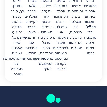
מידע
התראות
שונים
מאפשר
בצורה
ו-on
ארגוניות
אישיות
במקביל!
יצירה,
מלאה,
prem.
אחרות
ומותאמות
מלבד
מעקב
בכלל
כך, תוכלו
ביניהם
במייל
הפתרונות
אחר
הפיצ'רים
לעבוד
תוכנות
ובטלפון
הרבים
ביצוע
הקיימים
ברשת
Office,
על
שיש לנו,
וניהול
ובפרט
סגורה
כדי
משימות,
אנו
משימות,
באופן
וגם בענן
שתעבדו
עדכונים
מאפשרים
סיכונים
ההתממשקות
עם כל
איפה
והתראות
חיבור
או כל
עם
שאר
שנוח
חשובות.
לפתרונות
פריט
מערכות
הארגון,
לכם!
חיצוניים
שהגדרת,
המידע
ישירות
כמו טפסי
מהסמארטפון
הארגוניות.
מהפלטפורמה
לקוחות
והטאבלט
וגם
ופניות.
שלך.
בעבודה
ישירה.