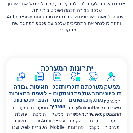
אנחנו כאן כדי לעזור לכם לפרוץ דרך, להוביל ולנהל את הארגון
שלכם בצורה חכמה ואפקטיבית יותר.
הצטרפו למאות הארגונים שכבר נהנים מפתרונות ActionBase
והתחילו לנהל את התהליכים שלכם עם פלטפורמה גמישה
ומתקדמת.
יתרונות המערכת
ממשק
מערכת
מודולריות
מכל
תאימות
עבודה
דו כיווני
התראות
לפתרונות
מקום –
לשפה
בתצורות
מתקדמת
שונים
מתי
העברית
שונות
המערכת
שצריך
מאפשרת
ActionBase
המערכת
המערכת
המערכת
התממשקות
מאפשרת
מאפשרת
ממשק
תומכת
פועלת
עם
לכם
הקמת
ActionBase
בשפה
בתצורת
מערכות
לקבל
פתרונות
Mobile
העברית
web וענן