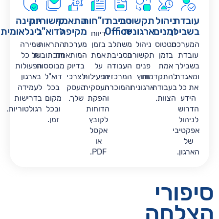
עובדת
ניהול
תקשורת
סביבת
דו"חות
התאמה
קישוריות
תקינה
בשבילך
זמנים
ארגונית
Office
מקיפה
לדוא"ל
בינלאומית
דיווח
המערכת
סטטוס
ניהול
משתלב
בזמן
מערכת
התראות
שמירה
עובדת
בזמן
תקשורת
בסביבת
אמת
המותאמת
ותכתובות
של כל
בשבילך
אמת
פנים
העבודה
על
בדיוק
מבוססות
הפעולות
ומאגדת
להתקדמות
וחוץ
המרכזית
הפעילות
לצרכי
דוא"ל
בארגון
את כל
בעבודת
ארגונית.
והמוכרת.
העסקית.
העסק
בכל
לעמידה
הידע
הצוות.
והפקת
שלך.
מקום
בדרישות
הדרוש
הדוחות
ובכל
רגולטוריות.
לניהול
לקובץ
זמן.
אפקטיבי
אקסל
של
או
הארגון.
PDF.
סיפורי
הצלחה