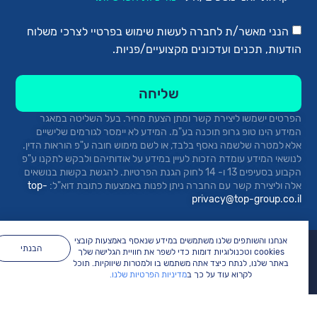
הנני מאשר/ת לחברה לעשות שימוש בפרטיי לצרכי משלוח
ודעות, תכנים ועדכונים מקצועיים/פניות.
שליחה
פרטים ישמשו ליצירת קשר ומתן הצעת מחיר.
בעל השליטה במאגר
מידע הינו טופ
גרופ
תוכנה בע"מ. המידע לא יימסר לגורמים שלישיים
לא למטרה שלשמה נאסף בלבד, או לשם מימוש חובה ע"פ הוראות הדין.
נושאי המידע עומדת הזכות לעיין במידע על אודותיהם ולבקש לתקנו ע"פ
הקבוע בסעיפים 13 ו- 14 לחוק הגנת הפרטיות. להגשת בקשות בנושאים
לה וליצירת קשר עם החברה ניתן לפנות באמצעות כתובת
דוא"ל:
top-
privacy@top-group.co.i
אנחנו והשותפים שלנו משתמשים במידע שנאסף באמצעות קובצי
הבנתי
ית
cookies וטכנולוגיות דומות כדי לשפר את חוויית הגלישה שלך
באתר שלנו, לנתח כיצד אתה משתמש בו ולמטרות שיווקיות. תוכל
ודות
לקרוא עוד על כך ב
מדיניות הפרטיות שלנו.
רכז הידע
צירת קשר