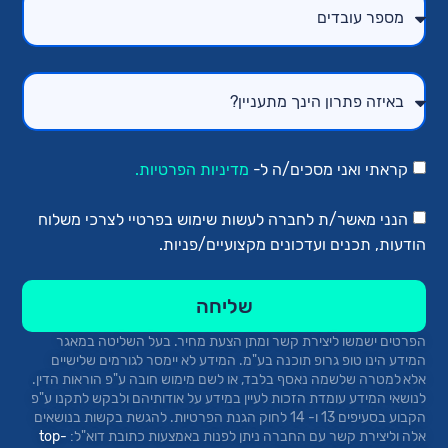
קראתי ואני מסכים/ה ל-
מדיניות הפרטיות.
הנני מאשר/ת לחברה לעשות שימוש בפרטיי לצרכי משלוח
הודעות, תכנים ועדכונים מקצועיים/פניות.
שליחה
הפרטים ישמשו ליצירת קשר ומתן הצעת מחיר.
בעל השליטה במאגר
המידע הינו טופ
גרופ
תוכנה בע"מ. המידע לא יימסר לגורמים שלישיים
אלא למטרה שלשמה נאסף בלבד, או לשם מימוש חובה ע"פ הוראות הדין.
לנושאי המידע עומדת הזכות לעיין במידע על אודותיהם ולבקש לתקנו ע"פ
הקבוע בסעיפים 13 ו- 14 לחוק הגנת הפרטיות. להגשת בקשות בנושאים
אלה וליצירת קשר עם החברה ניתן לפנות באמצעות כתובת
דוא"ל:
top-