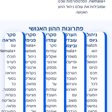
+nemala, הפלטפורמות שלנו
שמובילות את עולם ניהול ההון
האנושי.
פתרונות ההון האנושי
ניהול
הערכת
סקרי
סקרים
סקר
גיוס
עובדים
עמדות
פנימיים
הוראה
וביצועים
Topmatch
סקר
+Nemala
עם
הוא
+nemala
עמדות
מאפשרת
+Nemala
הפתרון
משפרת
ואקלים
ניהול
תוכלו
המושלם
ומייעלת
ארגוני
סקרים
לערוך
לגיוס
את
מספק
ארגוניים
סקרי
חכם
הערכת
תובנות
בקלות
הוראה
ויעיל
העובדים
עמוקות
ובשליטה
בסוף
לכל
והניהול
על
מלאה.
כל
ארגון.
הארגוני
עמדות
המערכת
סמסטר,
המערכת
עם
העובדים,
מציעה
בקלות
מספקת
משוב
מזהה
התאמה
ובשליטה
גמישות
מתמשך,
חוזקות
אישית
מלאה.
מלאה
הגדרת
ואתגרים,
של
המערכת