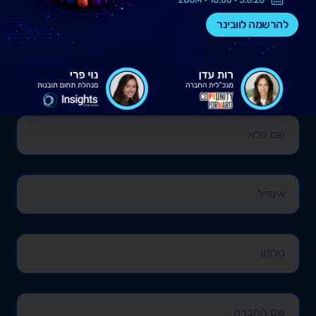
להרשמה לוובינר
צרו קשר לקביעת פגישת ייעוץ ללא
התחייבות​