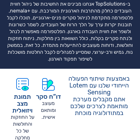
ב-TopSolutions אנחנו מבינים את החשיבות של ניהול חווית
העובדים כחלק מהתרבות הארגונית המורכבת. עם +nemala,
פלטפורמה מתקדמת לניהול סקרים פנים-ארגוניים, תוכלו לקבל
תובנות יקרות ערך על הלך הרוח של העובדים, לשמר כשרונות
ולשפר את חווית העבודה בארגון. הפלטפורמה מאפשרת לנהל
ולנתח סקרים בקלות, כולל השוואות בין מחלקות, ניתוח חוזקות
וחולשות, ודוחות מעוצבים להתייעלות מתמדת. כל זאת, בממשק
נוח, גמיש ורב-ערוצי, שמסייע למנהלים לקבל החלטות מושכלות
לשיפור תפקוד הארגון.
באמצעות שיתוף הפעולה
הייחודי שלנו עם Lotem
Sensing
דו”ח סקר
תמונת
אתם מקבלים מערכת
מצב
מעוצב
מותאמת לצרכים שלכם
ויזואלית
ומותאם
במתודולוגיה מוכחת
אישית.
על החוזקות
והחולשות
של כל
מחלקה