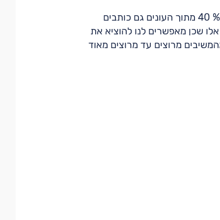
בכל משמרת מתקבלים עשרות סקרים כאשר אחוז המענה מסך מקבלי הסקר עומד על 7% ו-% 40 מתוך העונים גם כותבים
אלו שכן מאפשרים לנו להוציא את
ת מרוצים מחוויית הקניה והשירות של ג"יימס ריצ'רדסון. בשורה התחתונה מעל 85% מהמשיבים מרוצים עד מרוצים מאוד