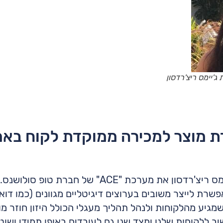
ג'יימס ריצ'רדסון
 מוצר למכירה ממוקדת לקוח באמ
לפני שנה וחצי הטמענו בקבוצת ג'יימס ריצ'רדסון א
מגיע מהלקוחות ולנהל תהליך מעגלי הכולל היזון חוזר מו
ללקוחות שלנו ומצד שני גם לעובדים באופן תמידי ושוטף