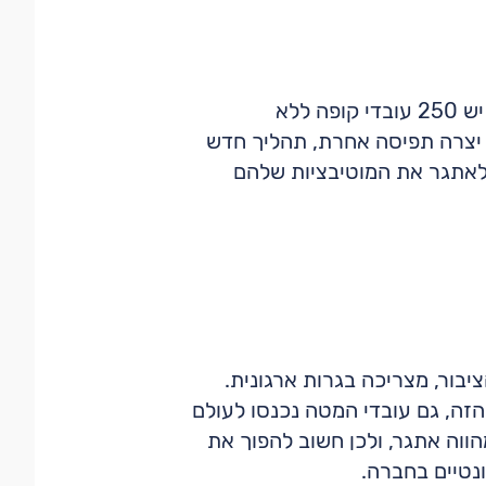
המערכת יצרה תרומה משמעותית גם בקרב הערכת העובדים. לפני המערכת היינו במצב שבו יש 250 עובדי קופה ללא
רות לבחון אם חווית הלקוח שהם העניקו הייתה חיובית או שלילית. מערכת "Attentive" יצרה תפיסה אחרת, תהליך חדש
, לאתגר את המוטיבציות שלהם
בור, מצריכה בגרות ארגונית.
הזה, גם עובדי המטה נכנסו לעולם
ווה אתגר, ולכן חשוב להפוך את
נטיים בחברה.