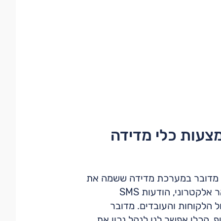
צעות כלי מדידה
ת מערכת "ACE" של חברת טופ סולושנס. מדובר במערכת מדידה ששמה את
ה"לקוח במרכז" על ידי כך שהיא מאפשרת לייצר משובים בערוצים דיגיטליים מגוונים (כמו דואר אלקטרוני, הודעות SMS
ל הלקוחות והעובדים. מדובר
. הכלי אפשר לנו לנהל נכון את