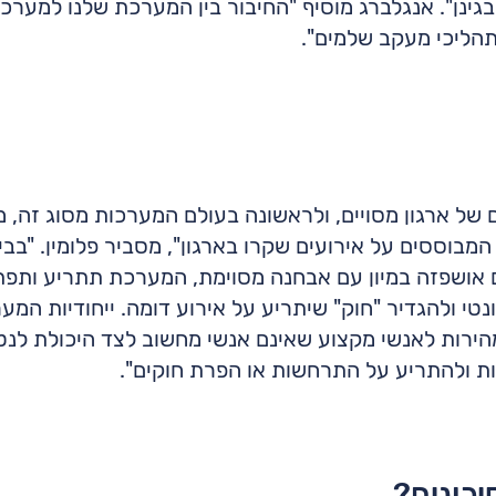
ינן". אנגלברג מוסיף "החיבור בין המערכת שלנו למער
תהליכי מעקב שלמים".
ל ארגון מסויים, ולראשונה בעולם המערכות מסוג זה, מ
מבוססים על אירועים שקרו בארגון", מסביר פלומין. "בבי
אושפזה במיון עם אבחנה מסוימת, המערכת תתריע ותפתח 
טי ולהגדיר "חוק" שיתריע על אירוע דומה. ייחודיות המע
רות לאנשי מקצוע שאינם אנשי מחשוב לצד היכולת לנטר
הות ולהתריע על התרחשות או הפרת חוקים".
יכונים?