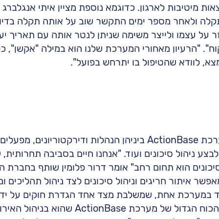
ות מיטיבות לארגון. כדוגמא נוספת מציין איתי אנגלברג
קלה ולאחר מספר ימים התקשר שוב על אותה תקלה בדיו
ר על עצמו ולייצר משימה שניתן לנטר אותה עם תאריך יע
ח". "הרעיון מאחורי המערכת שלנו הוא במילה "אקשן", 
א, לוודא שהטיפול בו יתרחש בפועל".
חברות רבות במשק משתמשות במערכת ActionBase ביניהן הנהלות וד
לבצע ניהול סיכונים ועוד. "אנחנו חיים בסביבה תחרותית,
 סיכונים הוא תחום רחב" אומר דרור פלומין שותף בחברת 
טמע במערכת ActionBase ומאפשר איתור חריגים וניהול סיכונים לצד ניהול 
 במערכת אחת, שמשלבת מצד אחד הגדרת חוקים על ידי מ
ופתיחה אוטומטית של משימות לבין הכוח הגדול 