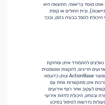
ותו מוסד בריאותי. התוצאה היא
ישנות), ובית החולים או קופת
היכולת לטפל בבעיה בזמן, ובכך
 נאלצים להתמודד איתן ומחזקת
רועים חריגים, להקצות אוטומטית
משימות, לנהל תהליכים, להיערך למצבי סיכון ולתת מענה בזמן". אומר איתי אנגלברג, מנהל המוצר ActionBase ונותן כדוגמא
ערכות אינן מתקשרות אחת עם
תקשים לעקוב אחר רצף אירועים
ה ובטחון, היכולת לחזות אירועי
עולות נדרשות לטיפול בסיכון