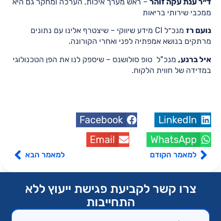
ד״ר ענת עקה זוהר
– ראש מערך איכות, הערכה ומחקר גם היא
ממכבי שירותי בריאות
נועם רז
מנכ״ל CI מידע שיווקי – שיצטרף אלינו עם נתונים
מרתקים בנושא אמפתיה לפני ואחרי הקורונה.
איל ברנע,
מנכ"ל טופ סולושנס – שיספק לנו את הפן הטכנולוגי
במדידה של חווית הלקוח.
Facebook
LinkedIn
Email
WhatsApp
למאמר הקודם
למאמר הבא
צרו קשר לקביעת פגישת ייעוץ ללא
התחייבות​