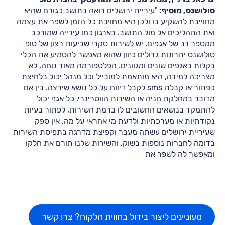
סולושנס, מוסיף:
"עיריית ירושלים רואה בתושב כגורם שהיא
מחוייבת להשקיע בו ולכן היא מחויבת כל הזמן לשפר את עצמה
ואת התהליכים אל מול התושב. בארגון כמו עירייה שמורכב
ממספר רב של אגפים, יש לשירות סקרי שביעות רצון של טופ
סולושנס יתרונות גדולים כיוון שהוא מאפשר להטמיע את הכלי
בקלות באגפים שונים ומגוונים. הפלטפורמה מאוד נוחה, לא
מצריכה למידה, היא מותאמת למובייל וכל מנהל יכול בלחיצת
כפתור או קבלת sms לקבל דיווח על כל נושא שירצה. בין אם
מדובר במחלקת חניה או השירות הווטרינרי, כל אגף יכול
להתמקד בנושאים החשובים לו ברמת השירות, לפתור בעיות
נקודתיות או מערכתיות ולדעת מי אחראי על מה. אין ספק
שעיריית ירושלים עשתה מעבר וקפיצת מדרגה בתפיסת השירות
בדומה לחברות נוספות בשוק, והשירות שלנו תורם את חלקו
ומאפשר לה לשפר את
מעוניינים ליצור בידול בחווית הלקוח? צרו קשר