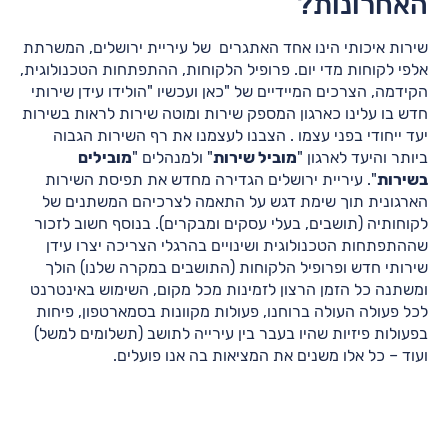
האחרונות?
שירות איכותי הינו אחד האתגרים של עיריית ירושלים, המשרתת
אלפי לקוחות מדי יום. פרופיל הלקוחות, ההתפתחות הטכנולוגית,
הקידמה, הצרכים המיידיים של "כאן ועכשיו "הולידו עידן שירותי
חדש בו עלינו כארגון המספק שירות ומוטה שירות לראות בשירות
יעד ייחודי בפני עצמו . הצבנו לעצמנו את רף השירות הגבוה
ביותר והיעד לארגון "
מוביל שירות
" ולמנהלים "
מובילים
בשירות
". עיריית ירושלים הגדירה מחדש את תפיסת השירות
הארגונית תוך שימת דגש על התאמה לצרכיהם המשתנים של
לקוחותיה (תושבים, בעלי עסקים ומבקרים). בנוסף חשוב לזכור
שההתפתחות הטכנולוגית ושינויים בהרגלי הצריכה יצרו עידן
שירותי חדש ופרופיל הלקוחות (התושבים במקרה שלנו) הולך
ומשתנה כל הזמן הרצון לזמינות מכל מקום, השימוש באינטרנט
לכל פעולה העולה ברוחנו, פעולות מקוונות בסמארטפון, פיחות
בפעולות פיזיות שהיו בעבר בין עירייה לתושב (תשלומים למשל)
ועוד – כל אלו משנים את המציאות בה אנו פועלים.