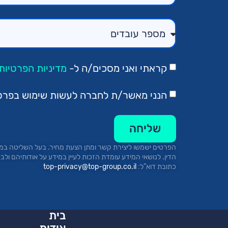
קראתי ואני מסכים/ה ל-
מדיניות הפרטיות.
הנני מאשר/ת לחברה לעשות שימוש בפרטיי 
שליחה
הפרטים ישמשו ליצירת קשר ומתן הצעת מחיר.
בעל השליטה במא
כתובת
דוא"ל:
top-privacy@top-group.co.il
בית