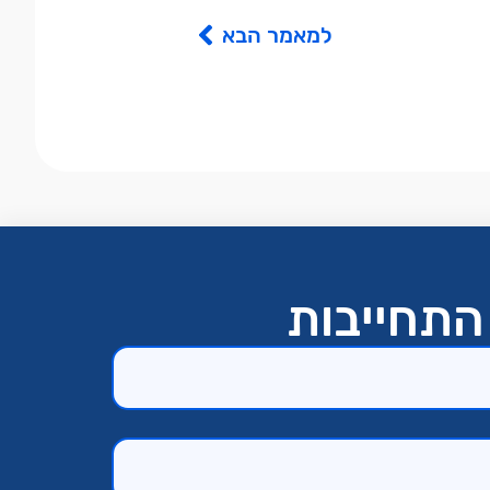
למאמר הבא
התחייבות​