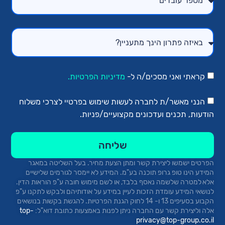
קראתי ואני מסכים/ה ל-
מדיניות הפרטיות.
הנני מאשר/ת לחברה לעשות שימוש בפרטיי לצרכי משלוח
הודעות, תכנים ועדכונים מקצועיים/פניות.
שליחה
הפרטים ישמשו ליצירת קשר ומתן הצעת מחיר.
בעל השליטה במאגר
המידע הינו טופ
גרופ
תוכנה בע"מ. המידע לא יימסר לגורמים שלישיים
אלא למטרה שלשמה נאסף בלבד, או לשם מימוש חובה ע"פ הוראות הדין.
לנושאי המידע עומדת הזכות לעיין במידע על אודותיהם ולבקש לתקנו ע"פ
הקבוע בסעיפים 13 ו- 14 לחוק הגנת הפרטיות. להגשת בקשות בנושאים
אלה וליצירת קשר עם החברה ניתן לפנות באמצעות כתובת
דוא"ל:
top-
privacy@top-group.co.il